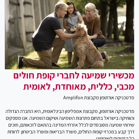
מכשירי שמיעה לחברי קופת חולים
מכבי, כללית, מאוחדת, לאומית
מדטכניקה אורתופון מקבוצת Amplifon
מדטכניקה אורתופון, מקבוצת אמפליפון הבינלאומית, היא החברה הגדולה
והוותיקה בישראל בתחום פתרונות השמיעה ושיקום השמיעה. אנו מספקים
שירותי שמיעה מסובסדים לכלל אזרחי המדינה בהתאם לזכאותם, וזוכים
דרך קבע במכרזי קופות החולים, משרד הבריאות ומשרד הביטחון. לרווחת
כל הזקוקים לשירותינו.