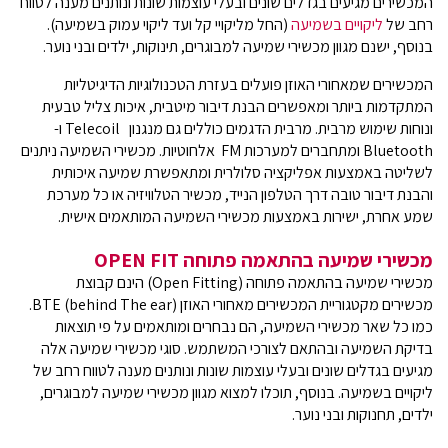
המכשירים מגיעים בגדלים שונים ובעלי עוצמות שונות ונותנים מענה לטווח
רחב של
ליקויים בשמיעה
(החל מליקויי קל ועד ליקוי עמוק בשמיעה).
בנוסף, ישנם מגוון מכשירי שמיעה למבוגרים, תינוקות, ילדים ובני נוער.
המכשירים שמאחורי האוזן פועלים בעזרת הטכנולוגיות הדיגיטליות
המתקדמות ביותר ומאפשרים הבנת דיבור מיטבית, איכות צליל טבעית
ונוחות שימוש מרבית. מרבית הדגמים כוללים גם מנגנון Telecoil ו-
Bluetooth ומתחברים למערכות FM אלחוטיות. מכשירי השמיעה ניתנים
לשליטה באמצעות אפליקציה סלולרית ומתאפשרת שמיעה איכותית
והבנת דיבור טובה דרך הטלפון הנייד, מכשיר הטלוויזיה או כל מערכת
שמע אחרת, ישירות באמצעות מכשירי השמיעה המותאמים אישית.
מכשירי שמיעה בהתאמה פתוחה OPEN FIT
מכשירי שמיעה בהתאמה פתוחה (Open Fitting) הינם קבוצת
מכשירים מקטגוריית המכשירים מאחורי האוזן (BTE (behind The ear.
כמו כל שאר מכשירי השמיעה, הם נבחרים ומותאמים על פי תוצאות
בדיקת השמיעה ובהתאם לצורכי המשתמש. סוגי מכשירי שמיעה אלה
מגיעים בגדלים שונים ובעלי עוצמות שונות ונותנים מענה לטווח רחב של
ליקויים בשמיעה. בנוסף, תוכלו למצוא מגוון מכשירי שמיעה למבוגרים,
ילדים, תחנוקות ובני נוער.