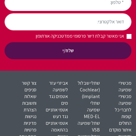
דואר אלקטרוני:
אני מאשר קבלת דיוור פרסומי ממדטכניקה אורתופון
שלח/י
מכשירי
שתלי שבלול
אביזרי עזר
צור קשר
שמיעה
(Cochlear
לשמיעה
סניפים
מכשירי
Implant)​
אטמים נגד
שאלות
שמיעה
שתלי
מים
ותשובות
לחברי כל
שמיעה
אטמי אוזניים
הצהרת
קופות
MED-EL​
נגד רעש
נגישות
החולים
שתל שמיעה
אטמי אוזניים
מדיניות
איתור מוקדם
VSB
בהתאמה
פרטיות