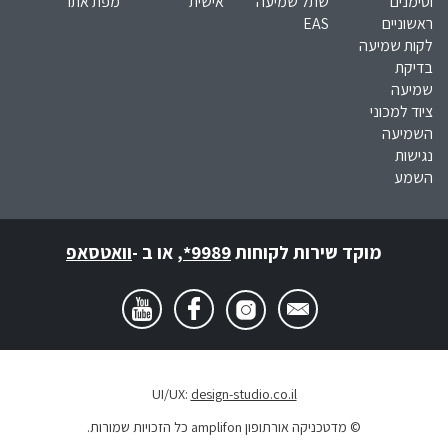
וסימנים
שתל שמיעה
אישית
מפת אתר
ראשוניים
EAS
לקות שמיעה
בדיקת
שמיעה
ציוד למכוני
השמיעה
נגישות
השמע
מוקד שירות לקוחות
*9989
,
או ב -
וואטסאפ
UI/UX:
design-studio.co.il
© מדטכניקה אורתופון amplifon כל הזכויות שמורות.