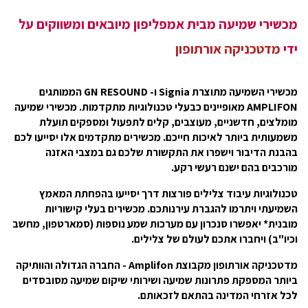
מכשירי שמיעה מבית אמפליפון מיובאים ומשווקים על
ידי
מדטכניקה אורתופון
מכשירי השמיעה מתוצרת Signia ו- GN RESOUND הממותגים
AMPLIFON מאופיינים כבעלי טכנולוגיות מתקדמות. מכשירי שמיעה
מומלצים, חדשניים, מעוצבים, קלים לתפעול ומספקים תועלת
משמעותית ביותר לאיכות חייכם. מכשירים מתקדמים אלו יסייעו לכם
בהבנת הדיבור וישפרו את התקשורת שלכם גם במצבי האזנה
מורכבים בהם ישנם רעשי רקע.
טכנולוגיות עיבוד צלילים פורצות דרך יסייעו בהפחתת המאמץ
השמיעתי ויתרמו להגברת עירנותכם. מכשירים בעלי קישוריות
מובנית* יאפשרו סנכרון עם מערכות שמע נוספות (סמארטפון, מחשב
וכיו"ב) ויחברו אתכם לעולם של צלילים.
מדטכניקה אורתופון מקבוצת Amplifon - החברה הגדולה והוותיקה
ביותר המספקת פתרונות שמיעה ושירותי שיקום שמיעה מסובסדים
לכל אזרחי המדינה בהתאם לזכאותם.