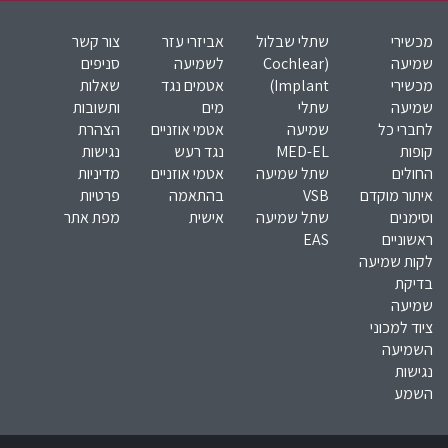
מכשירי
שתלי שבלול
אביזרי עזר
צור קשר
שמיעה
(Cochlear
לשמיעה
סניפים
מכשירי
Implant)​
אטמים נגד
שאלות
שמיעה
שתלי
מים
ותשובות
לחברי כל
שמיעה
אטמי אוזניים
הצהרת
קופות
MED-EL​
נגד רעש
נגישות
החולים
שתל שמיעה
אטמי אוזניים
מדיניות
איתור מוקדם
VSB
בהתאמה
פרטיות
וסימנים
שתל שמיעה
אישית
מפת אתר
ראשוניים
EAS
לקות שמיעה
בדיקת
שמיעה
ציוד למכוני
השמיעה
נגישות
השמע