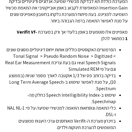
המערכת כוללת תא לבדיקת מכשירי שמיעה אנלוגיים ודיגיטליים ובדיקת
Insertion Gain המאפשרת לקבוע באופן אובייקטיבי את התאמת מכשיר
השמיעה לפציינט. בעת פיתוח המערכת נלקחו בחשבון מאפיינים שונים
על מנת לאפשר התאמה ברמה הגבוהה ביותר.
מאפיינים אלו מוטמעים באופן בלעדי אך ורק במערכת
Verifit Vf-
1
כמתואר להלן:
הפרמטרים האקוסטיים כוללים אותות ייחוס דיגיטליים מסוגים שונים:
> Tonal Signal > Pseudo Random Noise > Digitized
real Speech Signals גם בעת עריכת Real Ear Measurement
וגם על פי Simulated REM
בדיקה ברוחב פס של 1/3 אוקטבה לאורך מספר שניות (בממוצע
10), על מנת לאפשר שימוש ב-Long Term Average Speech
Spectrum.
שימוש ב-Speech Intelligibility Index כחלק מה-
Speechmap.
כלי התאמה ונוסחאות התאמה למכשירי שמיעה על פי: NAL NL-1
ו-DSL.
בזיכרון מערכת ה-Verifit מאוחסנים ערכי היענות ממוצעים
המשמשים להערכת תינוקות וילדים.