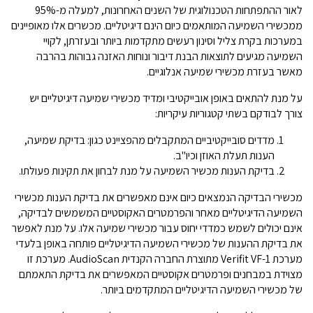
לאור ההתפתחות הטכנולוגית של השנים האחרונות, למעלה מ-95%
ממכשירי השמיעה המותאמים כיום הינם דיגיטליים. מכשרים אלו מאופיינים
במערכות בקרת צליל וסינון רעשים מתקדמות ביותר ובעזרתן, לקויי
השמיעה מגיעים לתוצאות הבנת דיבור ונוחות האזנה גבוהות בהרבה
מאשר בעזרת מכשירי שמיעה אנלוגיים.
על מנת להתאים באופן אובייקטיבי ומדיד מכשירי שמיעה דיגיטליים יש
צורך לבודקם בשתי קטגוריות עיקריות:
מדדים סובייקטיביים המתקבלים מהפציינט כגון: בדיקת שמיעה,
הענות תעלת האוזן וכיו"ב.
בדיקת הענות מכשיר השמיעה על מנת לבחון את תקינות פעולתו.
מכשירי הבדיקה הנמצאים כיום אינם מאפשרים את בדיקת הענות מכשירי
השמיעה הדיגיטליים מאחר והפרמטרים האקוסטיים המשמשים לבדיקה,
אינם יכולים לשמש כמדדי יחוס עבור מכשירי שמיעה אלו. על מנת לאפשר
את בדיקת ההענות של מכשירי השמיעה הדיגיטליים פותחה באופן בלעדי
מערכת Verifit VF-1 מתוצרת החברה הקנדית AudioScan. מערכת זו
מצוידת במבחנים ופרמטרים אקוסטיים המאפשרים את בדיקת התאמתם
של מכשירי השמיעה הדיגיטליים המתקדמים ביותר.