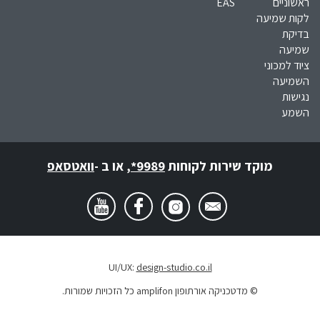
ראשוניים
EAS
לקות שמיעה
בדיקת
שמיעה
ציוד למכוני
השמיעה
נגישות
השמע
מוקד שירות לקוחות
*9989
,
או ב -
וואטסאפ
UI/UX:
design-studio.co.il
© מדטכניקה אורתופון amplifon כל הזכויות שמורות.