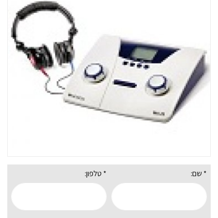
* שם:
* טלפון: