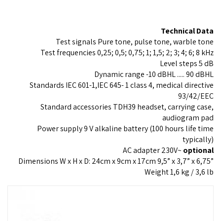
Technical Data
Test signals Pure tone, pulse tone, warble tone
Test frequencies 0,25; 0,5; 0,75; 1; 1,5; 2; 3; 4; 6; 8 kHz
Level steps 5 dB
Dynamic range -10 dBHL ..... 90 dBHL
Standards IEC 601-1,IEC 645- 1 class 4, medical directive
93/42/EEC
Standard accessories TDH39 headset, carrying case,
audiogram pad
Power supply 9 V alkaline battery (100 hours life time
typically)
AC adapter 230V~
optional
Dimensions W x H x D: 24cm x 9cm x 17cm 9,5” x 3,7” x 6,75”
Weight 1,6 kg / 3,6 lb