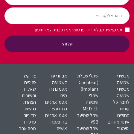
דואר אלקטרוני:
אני מאשר קבלת דיוור פרסומי ממדטכניקה אורתופון
שלח/י
מכשירי
שתלי שבלול
אביזרי עזר
צור קשר
שמיעה
(Cochlear
לשמיעה
סניפים
מכשירי
Implant)​
אטמים נגד
שאלות
שמיעה
שתלי
מים
ותשובות
לחברי כל
שמיעה
אטמי אוזניים
הצהרת
קופות
MED-EL​
נגד רעש
נגישות
החולים
שתל שמיעה
אטמי אוזניים
מדיניות
איתור מוקדם
VSB
בהתאמה
פרטיות
וסימנים
שתל שמיעה
אישית
מפת אתר