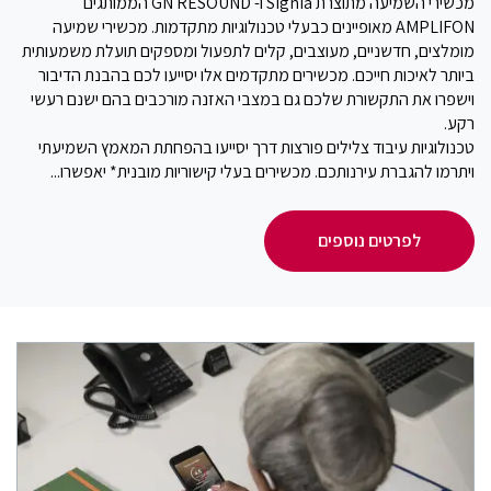
מכשירי השמיעה מתוצרת Signia ו- GN RESOUND הממותגים
AMPLIFON מאופיינים כבעלי טכנולוגיות מתקדמות. מכשירי שמיעה
מומלצים, חדשניים, מעוצבים, קלים לתפעול ומספקים תועלת משמעותית
ביותר לאיכות חייכם. מכשירים מתקדמים אלו יסייעו לכם בהבנת הדיבור
וישפרו את התקשורת שלכם גם במצבי האזנה מורכבים בהם ישנם רעשי
רקע.
טכנולוגיות עיבוד צלילים פורצות דרך יסייעו בהפחתת המאמץ השמיעתי
ויתרמו להגברת עירנותכם. מכשירים בעלי קישוריות מובנית* יאפשרו...
לפרטים נוספים