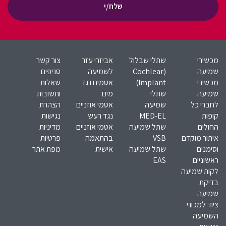
שלח/י
מכשירי
שתלי שבלול
אביזרי עזר
צור קשר
שמיעה
(Cochlear
לשמיעה
סניפים
מכשירי
Implant)​
אטמים נגד
שאלות
שמיעה
שתלי
מים
ותשובות
לחברי כל
שמיעה
אטמי אוזניים
הצהרת
קופות
MED-EL​
נגד רעש
נגישות
החולים
שתל שמיעה
אטמי אוזניים
מדיניות
איתור מוקדם
VSB
בהתאמה
פרטיות
וסימנים
שתל שמיעה
אישית
מפת אתר
ראשוניים
EAS
לקות שמיעה
בדיקת
שמיעה
ציוד למכוני
השמיעה