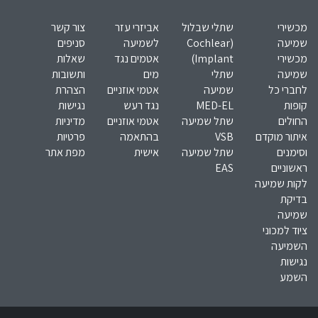
מכשירי
שתלי שבלול
אביזרי עזר
צור קשר
שמיעה
(Cochlear
לשמיעה
סניפים
מכשירי
Implant)​
אטמים נגד
שאלות
שמיעה
שתלי
מים
ותשובות
לחברי כל
שמיעה
אטמי אוזניים
הצהרת
קופות
MED-EL​
נגד רעש
נגישות
החולים
שתל שמיעה
אטמי אוזניים
מדיניות
איתור מוקדם
VSB
בהתאמה
פרטיות
וסימנים
שתל שמיעה
אישית
מפת אתר
ראשוניים
EAS
לקות שמיעה
בדיקת
שמיעה
ציוד למכוני
השמיעה
נגישות
השמע