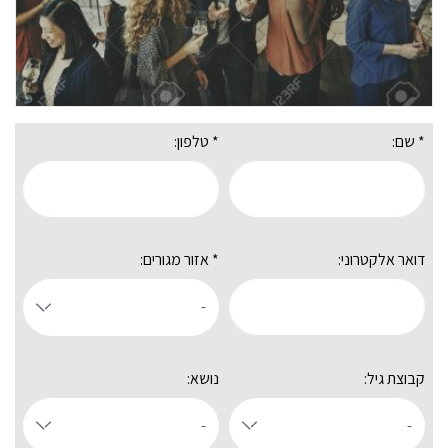
* שם:
* טלפון:
דואר אלקטרוני:
* אזור מגורים:
קבוצת גיל:
נושא: