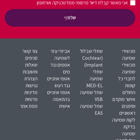
אני מאשר קבלת דיוור פרסומי ממדטכניקה אורתופון
שלח/י
מכשירי
שתלי שבלול
אביזרי עזר
צור קשר
שמיעה
(Cochlear
לשמיעה
סניפים
מכשירי
Implant)​
אטמים נגד
שאלות
שמיעה
שתלי
מים
ותשובות
לחברי כל
שמיעה
אטמי אוזניים
הצהרת
קופות
MED-EL​
נגד רעש
נגישות
החולים
שתל שמיעה
אטמי אוזניים
מדיניות
איתור מוקדם
VSB
בהתאמה
פרטיות
וסימנים
שתל שמיעה
אישית
מפת אתר
ראשוניים
EAS
לקות שמיעה
בדיקת
שמיעה