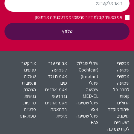
אני מאשר קבלת דיוור פרסומי ממדטכניקה אורתופון
שלח/י
מכשירי
שתלי שבלול
אביזרי עזר
צור קשר
שמיעה
(Cochlear
לשמיעה
סניפים
מכשירי
Implant)​
אטמים נגד
שאלות
שמיעה
שתלי
מים
ותשובות
לחברי כל
שמיעה
אטמי אוזניים
הצהרת
קופות
MED-EL​
נגד רעש
נגישות
החולים
שתל שמיעה
אטמי אוזניים
מדיניות
איתור מוקדם
VSB
בהתאמה
פרטיות
וסימנים
שתל שמיעה
אישית
מפת אתר
ראשוניים
EAS
לקות שמיעה