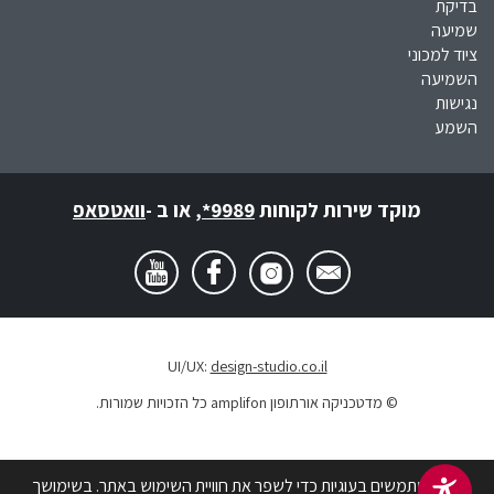
בדיקת
שמיעה
ציוד למכוני
השמיעה
נגישות
השמע
מוקד שירות לקוחות
*9989
,
או ב -
וואטסאפ
UI/UX:
design-studio.co.il
© מדטכניקה אורתופון amplifon כל הזכויות שמורות.
אנו משתמשים בעוגיות כדי לשפר את חוויית השימוש באתר. בשימושך