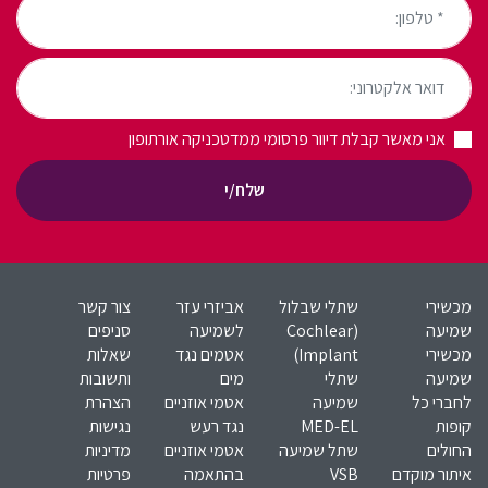
דואר אלקטרוני:
אני מאשר קבלת דיוור פרסומי ממדטכניקה אורתופון
שלח/י
מכשירי
שתלי שבלול
אביזרי עזר
צור קשר
שמיעה
(Cochlear
לשמיעה
סניפים
מכשירי
Implant)​
אטמים נגד
שאלות
שמיעה
שתלי
מים
ותשובות
לחברי כל
שמיעה
אטמי אוזניים
הצהרת
קופות
MED-EL​
נגד רעש
נגישות
החולים
שתל שמיעה
אטמי אוזניים
מדיניות
איתור מוקדם
VSB
בהתאמה
פרטיות