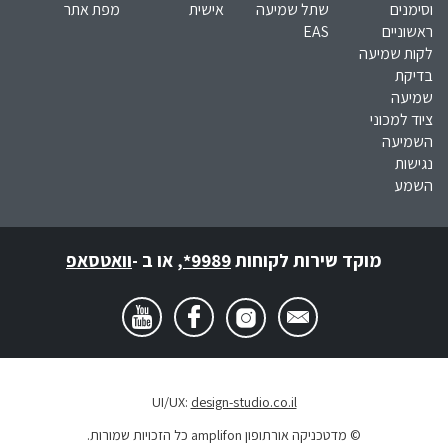
וסימנים
שתל שמיעה
אישית
מפת אתר
ראשוניים
EAS
לקות שמיעה
בדיקת
שמיעה
ציוד למכוני
השמיעה
נגישות
השמע
מוקד שירות לקוחות
*9989
,
או ב -
וואטסאפ
UI/UX:
design-studio.co.il
© מדטכניקה אורתופון amplifon כל הזכויות שמורות.