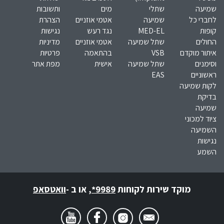
שמיעה
שתלי
מים
ותשובות
לחברי כל
שמיעה
אטמי אוזניים
הצהרת
קופות
MED-EL​
נגד רעש
נגישות
החולים
שתל שמיעה
אטמי אוזניים
מדיניות
איתור מוקדם
VSB
בהתאמה
פרטיות
וסימנים
שתל שמיעה
אישית
מפת אתר
ראשוניים
EAS
לקות שמיעה
בדיקת
שמיעה
ציוד למכוני
השמיעה
נגישות
השמע
מוקד שירות לקוחות
*9989
,
או ב -
וואטסאפ