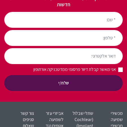
חדשות
* שם:
* טלפון:
דואר אלקטרוני:
אני מאשר קבלת דיוור פרסומי ממדטכניקה אורתופון
שלח/י
מכשירי
שתלי שבלול
אביזרי עזר
צור קשר
שמיעה
(Cochlear
לשמיעה
סניפים
מכשירי
Implant)​
אטמים נגד
שאלות