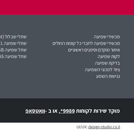
מכשירי שמיעה
שתלי שבלול (Cochlear Implant)​
מכשירי שמיעה לחברי כל קופות החולים
שתלי שמיעה MED-EL​
איתור מוקדם וסימנים ראשוניים
שתל שמיעה VSB
לקות שמיעה
שתל שמיעה EAS
בדיקת שמיעה
ציוד למכוני השמיעה
נגישות השמע
מוקד שירות לקוחות
*9989
,
או ב -
וואטסאפ
UI/UX:
design-studio.co.il