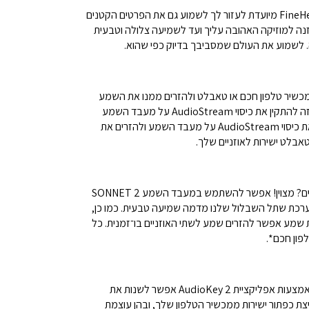
טכנולוגיית קידוד הצלילים FineHearing מיועדת לעזור לך לשמוע גם את הפרטים הקטנים
ה למוזיקה האהובה עליך ועד לשמיעה צלולה וטבעית
 לשמוע את העולם שמסביבך בדיוק כפי שהוא.
שיר טלפון חכם או טאבלט ולהזרים ממנו את השמע
ישירות אל מעבד השמע. כל מה שצריך זה להתקין את כיסוי AudioStream על מעבד השמע
SONNET 2 כל מה שצריך זה להרכיב את כיסוי AudioStream על מעבד השמע ולהזרים את
אבלט ישירות לאוזניים שלך.
כבר יש לך מכשיר שמיעה באחת האוזניים? מצוין! אפשר להשתמש במעבד השמע SONNET 2
מערכת שתל השבלול שלנו מדמה שמיעה טבעית. כמו כן,
מע אפשר להזרים שמע לשתי האוזניים בו־זמנית. כל
אין עוד צורך להסתובב עם שלט רחוק. באמצעות אפליקציית AudioKey 2 אפשר לשנות את
מעבד השמע SONNET 2 בלחיצת כפתור ישירות ממכשיר הטלפון שלך, ובהן עוצמת