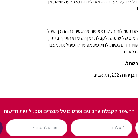
 את כיסוי WaterWear האטום למים על מעבד השמע וליהנות משמיעה יוצאת מן
SON מופעל באמצעות סוללות בעלות צפיפות אנרגטית גבוהה כך שכל
מים של שימוש. לקבלת זמן השימוש הארוך ביותר,
יר חד־פעמיות. לחילופין, אפשר להפעיל את מעבד
השתל:
 יהודה 232, תל אביב
הרשמה לקבלת עדכונים ופרטים על מוצרים וטכנולוגיות חדשות
* טלפון:
דואר אלקטרוני: