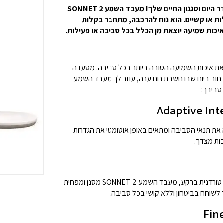
מעבד השמע לא צריך להכתיב את סדר היום וסגנון החיים שלך! מעבד השמע SONNET 2
ות או קשיים. הוא נוח להרכבה, מתחבר בקלות
יכות שמיעה יוצאת מן הכלל בכל סביבה או פעילות.
SON בנוי להעניק את איכות השמיעה הטובה ביותר בכל סביבה. מסעדה
וב ביום שבו נושבת רוח ערה, עוזר לך מעבד השמע
ע SONNET 2 מזהה את תנאי הסביבה ומתאים באופן אוטומטי את הגדרות
ת מצדך.
מבית קפה סואן ועד לנביחת כלב טורדנית ברקע, מעבד השמע SONNET 2 מסנן ומפחית
 לשוחח בביטחון וללא קושי בכל סביבה.