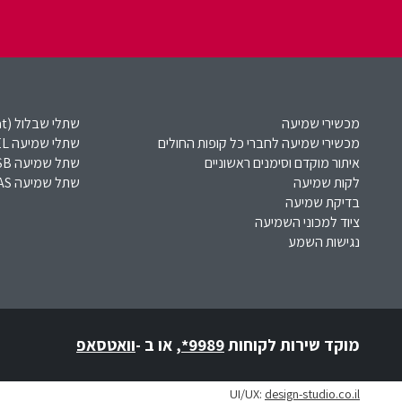
מכשירי שמיעה
שתלי שבלול (Cochlear Implant)​
מכשירי שמיעה לחברי כל קופות החולים
שתלי שמיעה MED-EL​
איתור מוקדם וסימנים ראשוניים
שתל שמיעה VSB
לקות שמיעה
שתל שמיעה EAS
בדיקת שמיעה
ציוד למכוני השמיעה
נגישות השמע
מוקד שירות לקוחות
*9989
,
או ב -
וואטסאפ
UI/UX:
design-studio.co.il