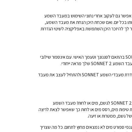
מו כן, בעזרת אפליקציית AudioKey 2 אפשר גם לעקוב אחרי נתוני השימוש במעבד השמע
בת אותו בכל יום. ואם שכחת היכן הנחת את מעבד השמע,
ר לך להיזכר היכן השתמשת באפליקציה לשינוי הגדרות
אפשר לעצב את מעבד השמע SONNET 2 בהתאם לסגנונך וטעמך האישי. עם אינספור שילובי
לך מראה ייחודי.
כל מה שצריך זה לפתוח את כלי עיצוב סדרת מעבדי השמע SONNET ולהתחיל לעצב את מעבד
אין צורך לחשוש מחשיפת מעבד השמע SONNET 2 לגשם, מים או לחות! מעבד השמע
י חדירת טיפות מים, רסס מים או לחות כך שאפשר לצאת לריצה
 גשם, ממטרות או זיעה.
בענפי ספורט מים לא נמצאים מחוץ לתחום. כל מה שצריך