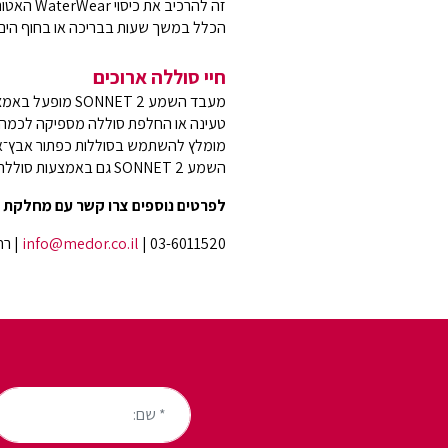
זה להרכיב
הכלל במשך שעות בבריכה או בחוף הים.
חיי סוללה ארוכים
מעבד השמע NET 2
טעינה או החלפת סוללה מספיקה לכמה י
מומלץ להשתמש בסוללות כפתור אבץ־אוו
השמע SONNET 2 גם באמצעות סוללה נטענת.
לפרטים נוספים צרו קשר עם מחלקת 
03-6011520​ |
info@medor.co.il
| רח' בן
* שם: