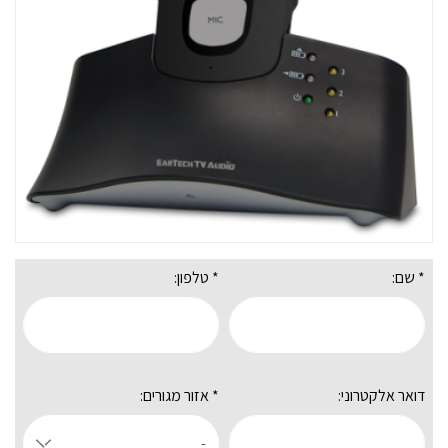
* שם:
* טלפון:
דואר אלקטרוני:
* אזור מגורים: