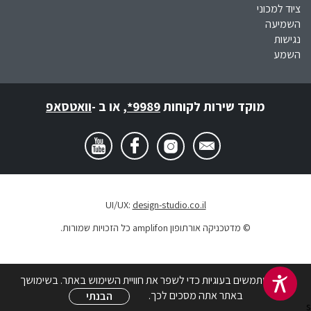
ציוד למכוני
השמיעה
נגישות
השמע
מוקד שירות לקוחות
*9989
,
או ב -
וואטסאפ
UI/UX:
design-studio.co.il
© מדטכניקה אורתופון amplifon כל הזכויות שמורות.
אנו משתמשים בעוגיות כדי לשפר את חוויית השימוש באתר. בשימושך
באתר אתה מסכים לכך.
הבנתי
s