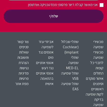
אני מאשר קבלת דיוור פרסומי ממדטכניקה אורתופון
שלח/י
מכשירי
שתלי שבלול
אביזרי עזר
צור קשר
שמיעה
(Cochlear
לשמיעה
סניפים
מכשירי
Implant)​
אטמים נגד
שאלות
שמיעה
שתלי
מים
ותשובות
לחברי כל
שמיעה
אטמי אוזניים
הצהרת
קופות
MED-EL​
נגד רעש
נגישות
החולים
שתל שמיעה
אטמי אוזניים
מדיניות
איתור מוקדם
VSB
בהתאמה
פרטיות
וסימנים
שתל שמיעה
אישית
מפת אתר
ראשוניים
EAS
לקות שמיעה
בדיקת
שמיעה