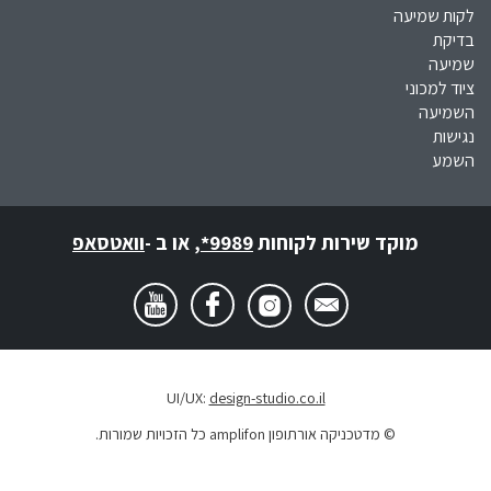
לקות שמיעה
בדיקת
שמיעה
ציוד למכוני
השמיעה
נגישות
השמע
מוקד שירות לקוחות
*9989
,
או ב -
וואטסאפ
UI/UX:
design-studio.co.il
© מדטכניקה אורתופון amplifon כל הזכויות שמורות.