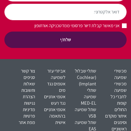
דואר אלקטרוני:
אני מאשר קבלת דיוור פרסומי ממדטכניקה אורתופון
שלח/י
מכשירי
שתלי שבלול
אביזרי עזר
צור קשר
שמיעה
(Cochlear
לשמיעה
סניפים
מכשירי
Implant)​
אטמים נגד
שאלות
שמיעה
שתלי
מים
ותשובות
לחברי כל
שמיעה
אטמי אוזניים
הצהרת
קופות
MED-EL​
נגד רעש
נגישות
החולים
שתל שמיעה
אטמי אוזניים
מדיניות
איתור מוקדם
VSB
בהתאמה
פרטיות
וסימנים
שתל שמיעה
אישית
מפת אתר
ראשוניים
EAS