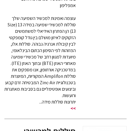
אמפליפון
עוצמה ואמינות למכשיר השמיעה שלך
סוללות למכשירי שמיעה במידה 13 (Size
13) הן הפתרון האידיאלי למשתמשים
הזקוקים לאיזון מושלם בין גודל קומפקטי
לבין קיבולת אנרגיה גבוהה. סוללות אלו,
המזוהות לפי הסימון הכתום הבינלאומי,
מיועדות למגוון רחב של מכשירי שמיעה
מאחורי האוזן (BTE) ובתוך האוזן (ITE).
במדטכניקה אורתופון, אנו מספקים את
סוללות Amplifon המקוריות, המיוצרות
בטכנולוגיית Zinc-Air המבטיחה זרם קבוע
וביצועים אופטימליים גם בסביבות מאתגרות
ורועשות.
יתרונות סוללות מידה...
>>