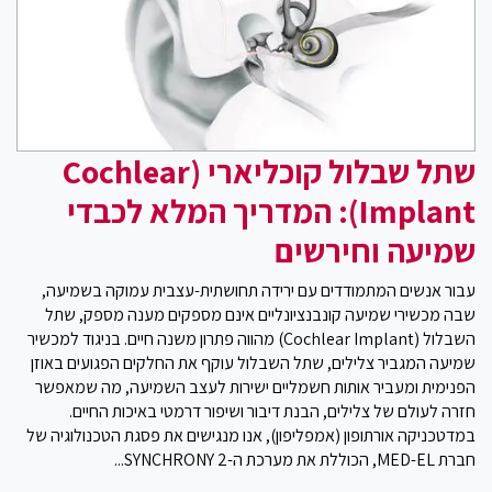
שתל שבלול קוכליארי (Cochlear
Implant): המדריך המלא לכבדי
שמיעה וחירשים
עבור אנשים המתמודדים עם ירידה תחושתית-עצבית עמוקה בשמיעה,
שבה מכשירי שמיעה קונבנציונליים אינם מספקים מענה מספק, שתל
השבלול (Cochlear Implant) מהווה פתרון משנה חיים. בניגוד למכשיר
שמיעה המגביר צלילים, שתל השבלול עוקף את החלקים הפגועים באוזן
הפנימית ומעביר אותות חשמליים ישירות לעצב השמיעה, מה שמאפשר
חזרה לעולם של צלילים, הבנת דיבור ושיפור דרמטי באיכות החיים.
במדטכניקה אורתופון (אמפליפון), אנו מנגישים את פסגת הטכנולוגיה של
חברת MED-EL, הכוללת את מערכת ה-SYNCHRONY 2...