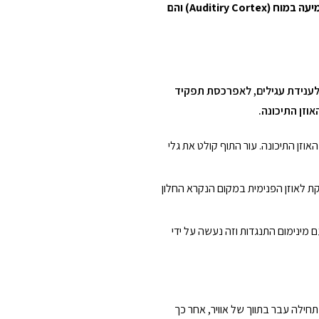
האוזן מחולקת לשלושה חלקים עיקריים הלוקחים חלק בתהליך הקליטה והקידוד עד לפיענוח הקול במרכז השמיעה במוח (Auditiry Cortex) והם
ענידת עגילים, לאפרכסת תפקיד
וזן התיכונה.
וזן התיכונה. עור התוף קולט את גלי
ש" (Malleus) המחובר בקצה אחד לעור התוף, "סדן" (Incus) ו-"ארכובה" (Stapes) הנושקת לאוזן הפנימית במקום הנקרא החלון
 מינימום התנגדות וזה נעשה על ידי
ילה עבר בתווך של אוויר, אחר כך