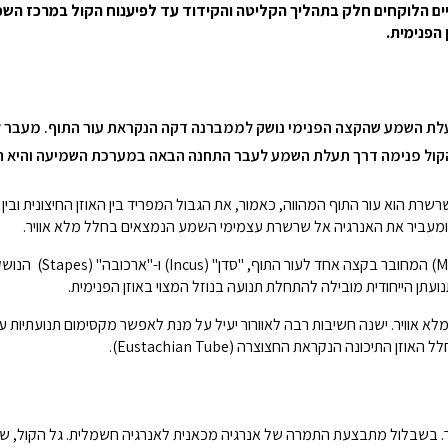
 הפנימית.
עלת השמע שהקצה הפנימי נושק לממברנה דקה הנקראת עור התוף. מעבר ל
 הקול פנימה דרך תעלת השמע לעבר התחנה הבאה במערכת השמיעה והיא הא
ת הוא עור התוף המהווה, כאמור, את הגבול המפריד בין האוזן החיצונית ובין הא
מעביר את האנרגיה אל שרשרת עצמימי השמע הנמצאים בחלל מלא אוויר.
שלושת עצמימי השמע "פטי
ועתן הייחודית מובילה להתחלת תנועה בנוזל המצוי באוזן הפנימית.
 אוויר. ישנה חשיבות רבה לאוורור יעיל על מנת לאפשר מקסימום תנועתיות עם
תיכונה הנקראת החצוצרה (Eustachian Tube).
ר. בשבלול מתבצעת התמרה של אנרגיה מכאנית לאנרגיה חשמלית. גל הקול, שתח