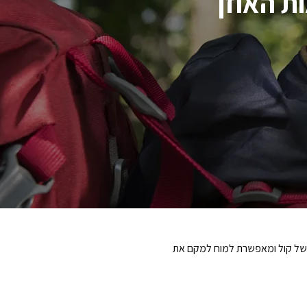
ת האוזן
ולות מדהימות המבצע משימות מורכבות ביותר של שמיעה. האוזן מסוגלת להבחין בין 7000 גוונים של קול ומאפשרת למוח למקם את