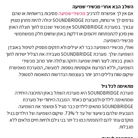
השלב הבא אחרי מכשירי שמיעה
אם אין לך אפשרות להרכיב
מכשירי שמיעה
מסיבות בריאותיות או שהם
גורמים לך אי־נוחות, מערכת SOUNDBRIDGE יכולה להיות פתרון מצויין
עבורך. במערכת SOUNDBRIDGE אין מכשיר שנכנס לתוך תעלת האוזן
ואין סיכון להתפתחות זיהומים או דלקות באוזן שחווים חלק ממשתמשי
מכשירי השמיעה.
ואולי, מכשירי השמיעה כבר לא יעילים ולא חזקים מספיק לטיפול באובדן
השמיעה שלך. מערכת SOUNDBRIDGE מעבירה את הצליל ישירות לתוך
האוזן. בכוחה ליצור חווית שמיעה חזקה וצלולה יותר מרוב מכשירי
השמיעה, וללא הפרעות אקוסטיות נוספות. למעשה, המערכת מאפשרת
שיקום טווח צלילים רחב יותר בעוצמות הנדרשות התואמות למטופל.
מתאימה לכל גיל
מערכת SOUNDBRIDGE היא מערכת השתל באוזן התיכונה היחידה
שמתאימה לילדים ולמבוגרים כאחד. המבנה הייחודי של מערכת
SOUNDBRIDGE מתאים לילדים כבר מגיל 5 ומשפר את השמיעה
הטבעית שלהם בשיעור של עד ל־73%. שיקום השמיעה של הילדים בגיל
מוקדם עוזר להם להתפתח כמו כל יתר בני גילם ולחיות חיים מלאים ללא
מגבלות.