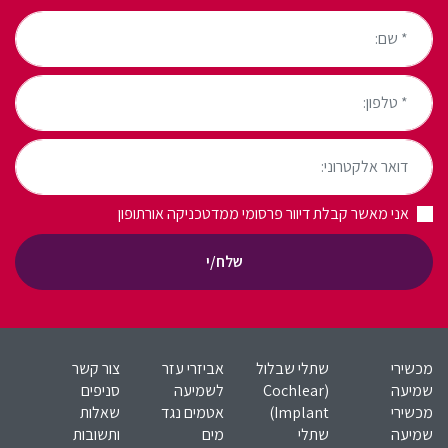
* שם:
* טלפון:
דואר אלקטרוני:
אני מאשר קבלת דיוור פרסומי ממדטכניקה אורתופון
שלח/י
מכשירי
שתלי שבלול
אביזרי עזר
צור קשר
שמיעה
(Cochlear
לשמיעה
סניפים
מכשירי
Implant)​
אטמים נגד
שאלות
שמיעה
שתלי
מים
ותשובות