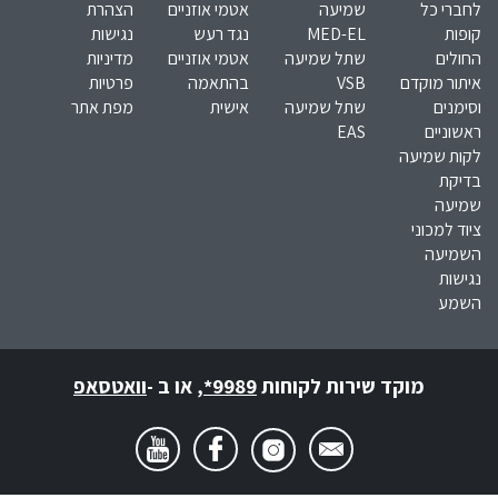
לחברי כל
שמיעה
אטמי אוזניים
הצהרת
קופות
MED-EL​
נגד רעש
נגישות
החולים
שתל שמיעה
אטמי אוזניים
מדיניות
איתור מוקדם
VSB
בהתאמה
פרטיות
וסימנים
שתל שמיעה
אישית
מפת אתר
ראשוניים
EAS
לקות שמיעה
בדיקת
שמיעה
ציוד למכוני
השמיעה
נגישות
השמע
מוקד שירות לקוחות
*9989
,
או ב -
וואטסאפ