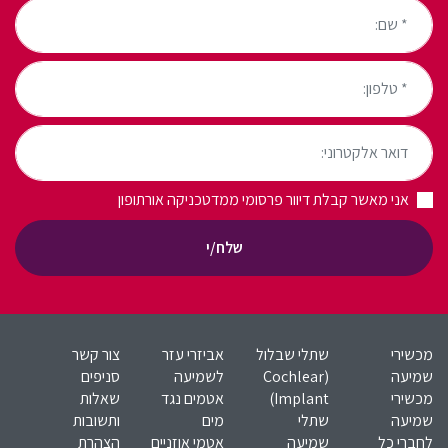
* שם:
* טלפון:
דואר אלקטרוני:
אני מאשר קבלת דיוור פרסומי ממדטכניקה אורתופון
שלח/י
מכשירי
שתלי שבלול
אביזרי עזר
צור קשר
שמיעה
(Cochlear
לשמיעה
סניפים
מכשירי
Implant)​
אטמים נגד
שאלות
שמיעה
שתלי
מים
ותשובות
לחברי כל
שמיעה
אטמי אוזניים
הצהרת