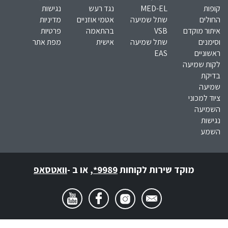
קופות
MED-EL​
נגד רעש
נגישות
החולים
שתל שמיעה
אטמי אוזניים
מדיניות
איתור מוקדם
VSB
בהתאמה
פרטיות
וסימנים
שתל שמיעה
אישית
מפת אתר
ראשוניים
EAS
לקות שמיעה
בדיקת
שמיעה
ציוד למכוני
השמיעה
נגישות
השמע
מוקד שירות לקוחות
*9989
,
או ב -
וואטסאפ